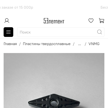
оставка при заказе от 15 000р
Бе
Главная
Пластины твердосплавные
...
VNMG