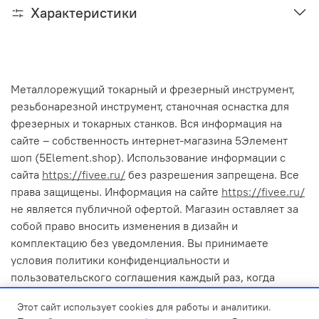
Характеристики
Металлорежущий токарный и фрезерный инструмент,
резьбонарезной инструмент, станочная оснастка для
фрезерных и токарных станков. Вся информация на
сайте – собственность интернет-магазина 5Элемент
шоп (5Element.shop). Использование информации с
сайта
https://fivee.ru/
без разрешения запрещена. Все
права защищены. Информация на сайте
https://fivee.ru/
не является публичной офертой. Магазин оставляет за
собой право вносить изменения в дизайн и
комплектацию без уведомления. Вы принимаете
условия политики конфиденциальности и
пользовательского соглашения каждый раз, когда
оставляете свои данные в любой форме обратной связи
Этот сайт использует cookies для работы и аналитики.
на сайте 5Элемент шоп (5Element.shop). Cайт