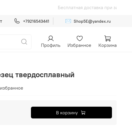
зе от 15 000р
Бесплатная достав
✉️
т
+79216543441
Shop5E@yandex.ru
Профиль
Избранное
Корзина
езец твердосплавный
 избранное
В корзину