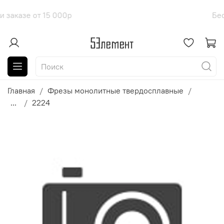
оставка при заказе от 15 000р
Б
Главная
Фрезы монолитные твердосплавные
...
2224