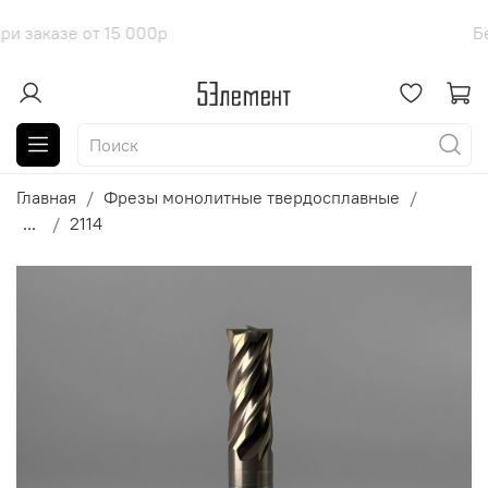
доставка при заказе от 15 000р
Б
Главная
Фрезы монолитные твердосплавные
...
2114