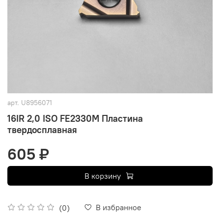
арт.
U8956071
16IR 2,0 ISO FE2330M Пластина
твердосплавная
605 ₽
В корзину
В избранное
(0)