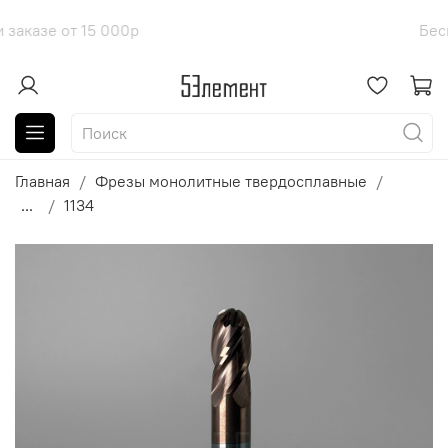
оставка при заказе от 15 000р
Бе
Главная
Фрезы монолитные твердосплавные
...
1134