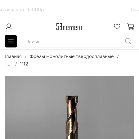
оставка при заказе от 15 000р
Бе
Главная
Фрезы монолитные твердосплавные
...
1112